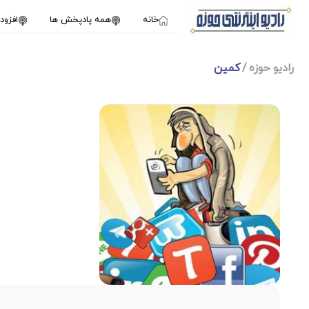
خانه
همه پادپخش ها
افزو
رادیو حوزه
کمین
1X
سپتامبر 11, 2024