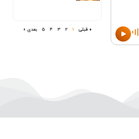
« قبلی
1
2
3
4
5
بعدی »