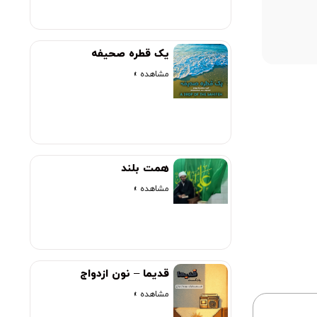
00:00
یک قطره صحیفه
مشاهده »
همت بلند
مشاهده »
قدیما – نون ازدواج
مشاهده »