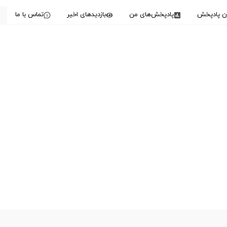
دن پادپخش
پادپخش‌های من
بازدیدهای اخیر
تماس با ما