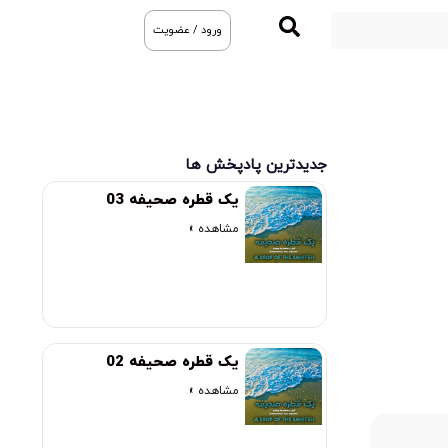
ورود / عضویت
جدیدترین پادپخش ها
یک قطره صحیفه 03
مشاهده »
یک قطره صحیفه 02
مشاهده »