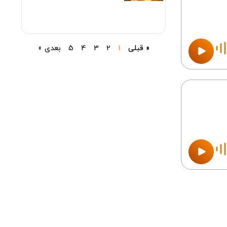
« قبلی
1
2
3
4
5
بعدی »