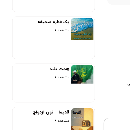
یک قطره صحیفه
مشاهده »
همت بلند
مشاهده »
ی
قدیما – نون ازدواج
مشاهده »