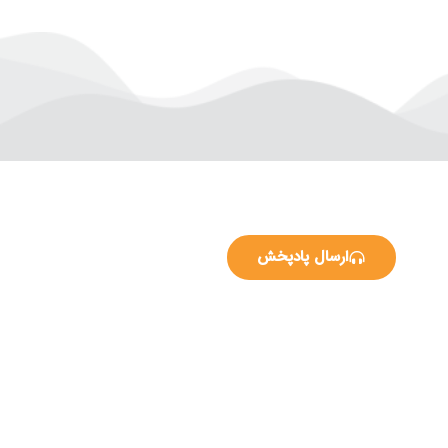
ارسال پادپخش