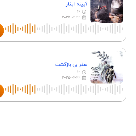
آیینه ایثار
12
2025-02-22
سفر بی بازگشت
12
2025-02-22