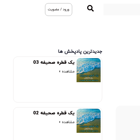
ورود / عضویت
جدیدترین پادپخش ها
یک قطره صحیفه 03
مشاهده »
یک قطره صحیفه 02
مشاهده »
00:00