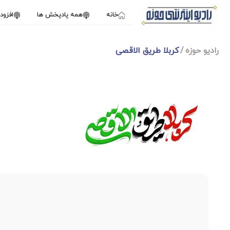
خانه
همه پادپخش ها
افزو
رادیو حوزه
کربلا طریق الاقصی
1X
فوریه 22, 2025