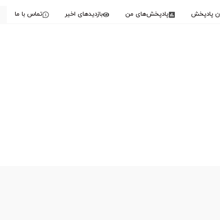
دن پادپخش
پادپخش‌های من
بازدیدهای اخیر
تماس با ما