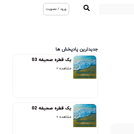
ورود / عضویت
جدیدترین پادپخش ها
یک قطره صحیفه 03
مشاهده »
یک قطره صحیفه 02
مشاهده »