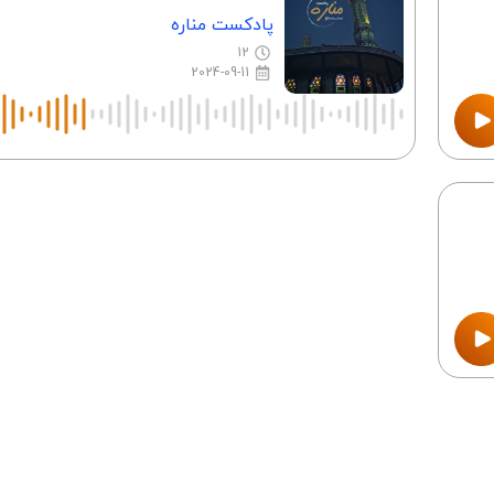
پادکست مناره
12
2024-09-11