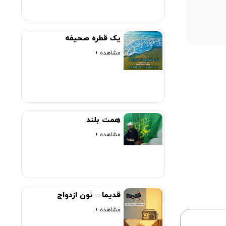
00:00
یک قطره صحیفه
مشاهده »
همت بلند
مشاهده »
قدیما – نون ازدواج
مشاهده »