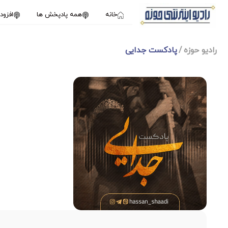
خانه
همه پادپخش ها
افزو
رادیو حوزه
پادکست جدایی
1X
سپتامبر 11, 2024