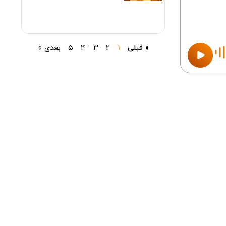
« قبلی
1
2
3
4
5
بعدی »