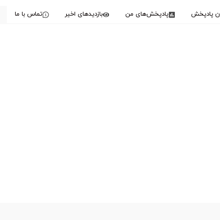
دن پادپخش
پادپخش‌های من
بازدیدهای اخیر
تماس با ما