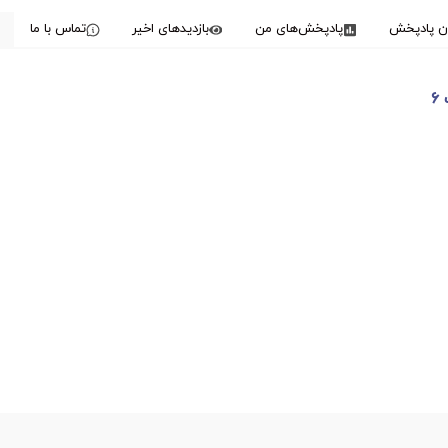
دن پادپخش
پادپخش‌های من
بازدیدهای اخیر
تماس با ما
۶