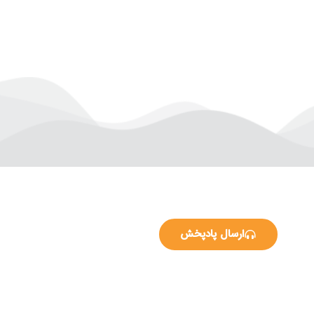
ارسال پادپخش