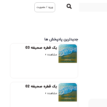
ورود / عضویت
جدیدترین پادپخش ها
یک قطره صحیفه 03
مشاهده »
یک قطره صحیفه 02
مشاهده »