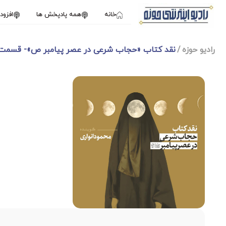
خانه
همه پادپخش ها
افزو
رادیو حوزه
نقد کتاب «حجاب شرعی در عصر پیامبر‌ ص»- قسمت 
1X
فوریه 22, 2025