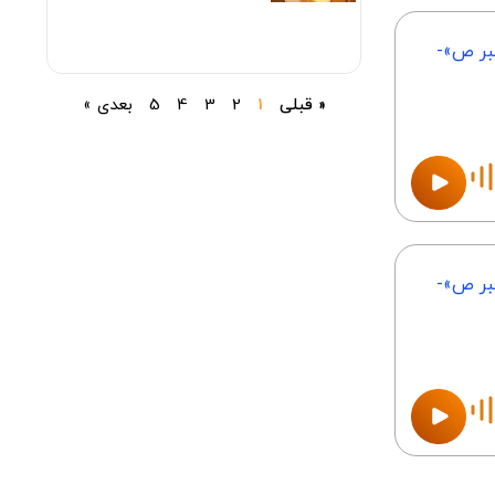
ر‌ ص»-
« قبلی
1
2
3
4
5
بعدی »
بر ص»-