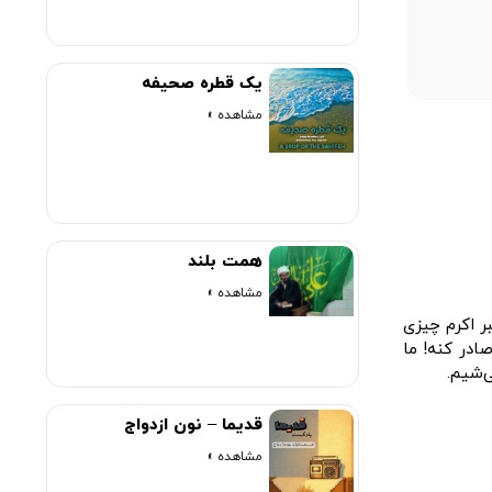
00:00
یک قطره صحیفه
مشاهده »
همت بلند
مشاهده »
ر اکرم چیزی
ادر کنه! ما
‌شیم.
قدیما – نون ازدواج
مشاهده »