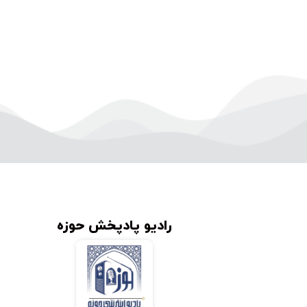
رادیو پادپخش حوزه