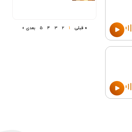
« قبلی
1
2
3
4
5
بعدی »