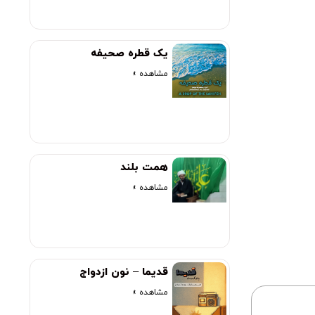
یک قطره صحیفه
مشاهده »
همت بلند
مشاهده »
قدیما – نون ازدواج
مشاهده »