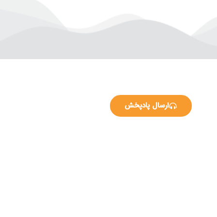
ارسال پادپخش