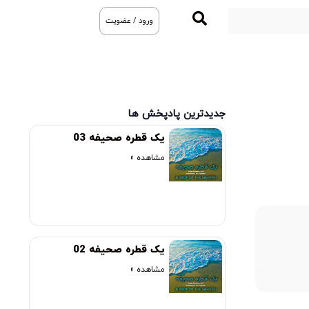
ورود / عضویت
جدیدترین پادپخش ها
یک قطره صحیفه 03
مشاهده »
00:00
یک قطره صحیفه 02
مشاهده »