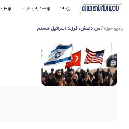
خانه
همه پادپخش ها
افزو
رادیو حوزه
من داعش، فرزند اسرائیل هستم
1X
دسامبر 19, 2024