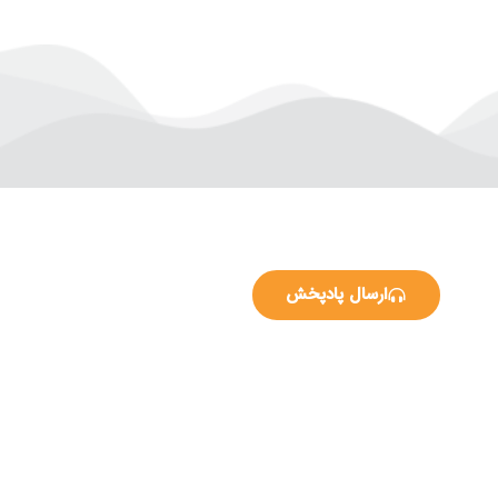
ارسال پادپخش