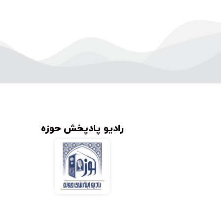
رادیو پادپخش حوزه