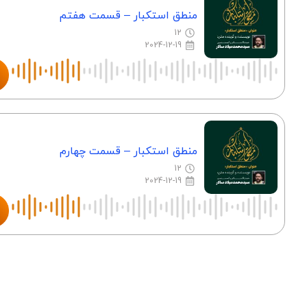
منطق استکبار – قسمت هفتم
12
2024-12-19
منطق استکبار – قسمت چهارم
12
2024-12-19