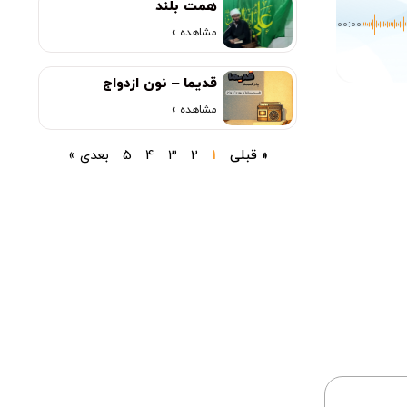
همت بلند
00:00
مشاهده »
قدیما – نون ازدواج
مشاهده »
« قبلی
1
2
3
4
5
بعدی »