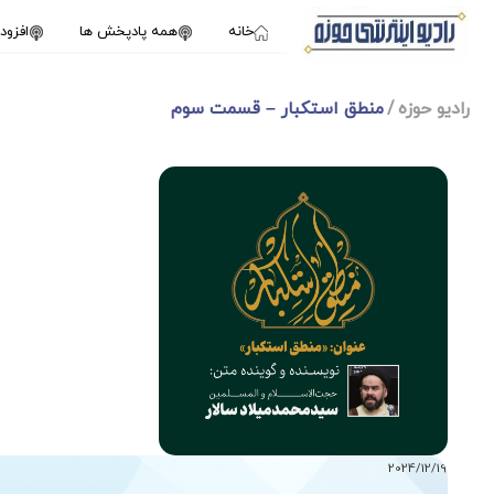
خانه
همه پادپخش ها
افزو
رادیو حوزه
منطق استکبار – قسمت سوم
1X
2024/12/19