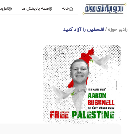
خانه
همه پادپخش ها
افزو
رادیو حوزه
فلسطین را آزاد کنید
1X
ژانویه 11, 2025