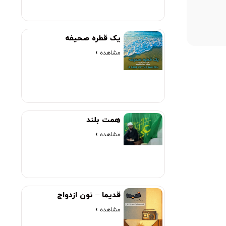
00:00
یک قطره صحیفه
مشاهده »
همت بلند
مشاهده »
قدیما – نون ازدواج
مشاهده »