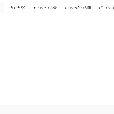
دن پادپخش
پادپخش‌های من
بازدیدهای اخیر
تماس با ما