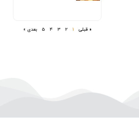
« قبلی
1
2
3
4
5
بعدی »