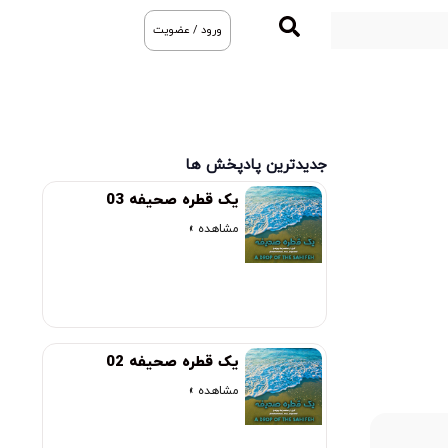
ورود / عضویت
جدیدترین پادپخش ها
یک قطره صحیفه 03
مشاهده »
یک قطره صحیفه 02
مشاهده »