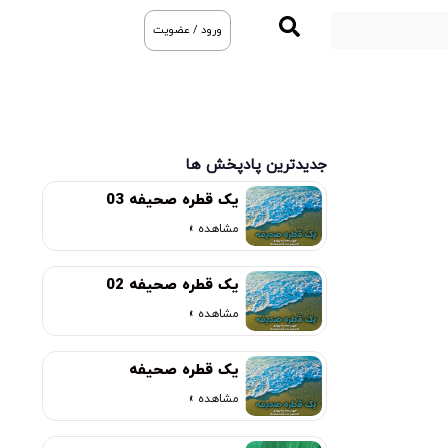
ورود / عضویت
جدیدترین پادپخش ها
یک قطره صحیفه 03
مشاهده »
یک قطره صحیفه 02
مشاهده »
یک قطره صحیفه
مشاهده »