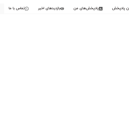
دن پادپخش
پادپخش‌های من
بازدیدهای اخیر
تماس با ما