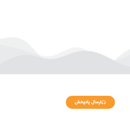
ارسال پادپخش