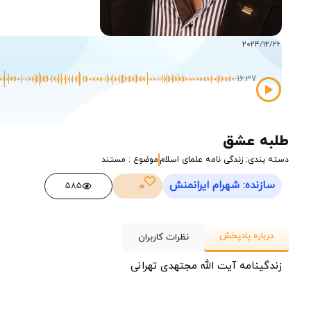
1X
2024/12/22
-16:37
طلبه عشق
دسته بندی: زندگی نامه علمای اسلام
موضوع : مستند
سازنده: شهرام ایرانمنش
0
585
درباره پادپخش
نظرات کاربران
زندگینامه آیت الله مجتهدی تهرانی