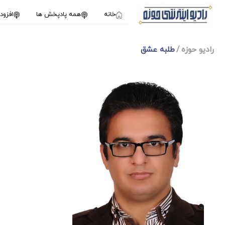
خانه
همه پادپخش ها
افزو
رادیو حوزه
طلبه عشق