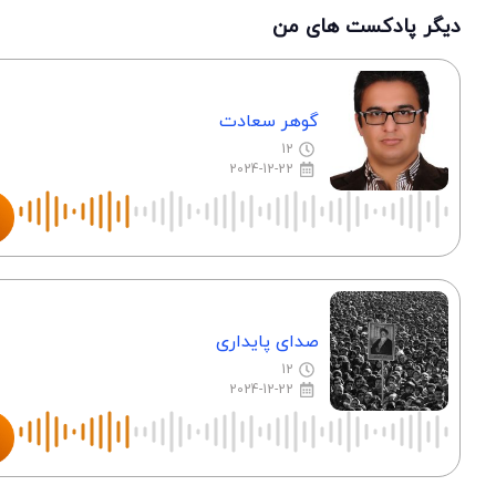
دیگر پادکست های من
گوهر سعادت
12
2024-12-22
صدای پایداری
12
2024-12-22