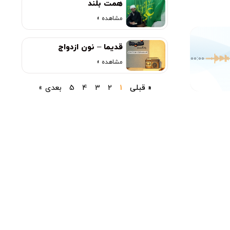
همت بلند
مشاهده »
قدیما – نون ازدواج
00:00
مشاهده »
« قبلی
1
2
3
4
5
بعدی »