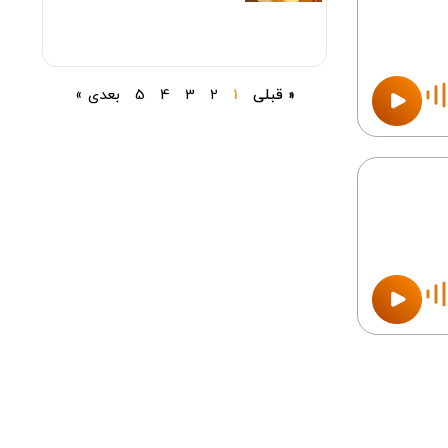
« قبلی
1
2
3
4
5
بعدی »