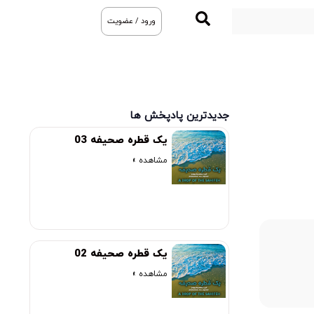
ورود / عضویت
جدیدترین پادپخش ها
یک قطره صحیفه 03
مشاهده »
یک قطره صحیفه 02
00:00
مشاهده »