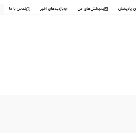
دن پادپخش
پادپخش‌های من
بازدیدهای اخیر
تماس با ما