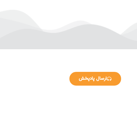
ارسال پادپخش