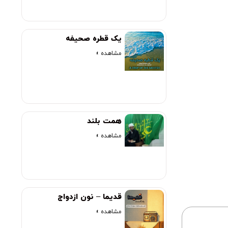
یک قطره صحیفه
مشاهده »
همت بلند
مشاهده »
قدیما – نون ازدواج
مشاهده »