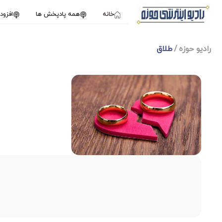
خانه
همه پادپخش ها
افزو
رادیو حوزه
طلاق
1X
ژانویه 11, 2025