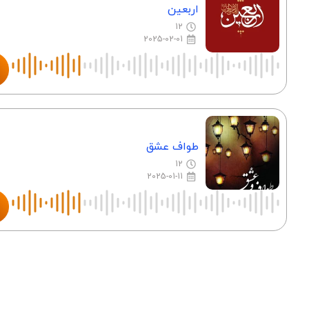
اربعین
12
2025-02-01
طواف عشق
12
2025-01-11