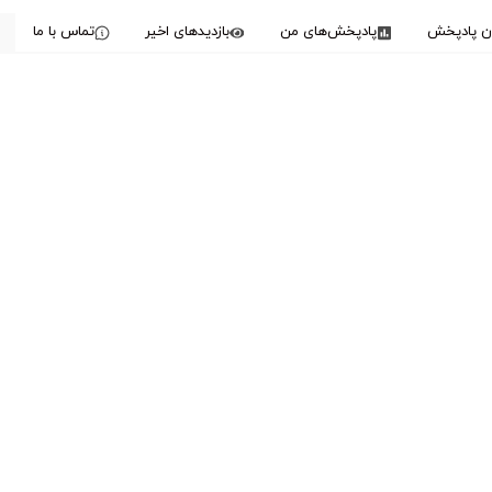
دن پادپخش
پادپخش‌های من
بازدیدهای اخیر
تماس با ما