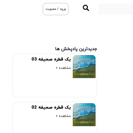
ورود / عضویت
جدیدترین پادپخش ها
یک قطره صحیفه 03
مشاهده »
یک قطره صحیفه 02
مشاهده »