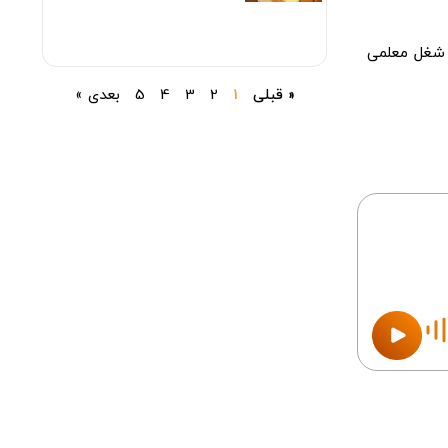
 شغل معلمی
« قبلی
1
2
3
4
5
بعدی »