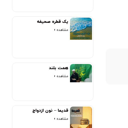
یک قطره صحیفه
مشاهده »
00:00
همت بلند
مشاهده »
قدیما – نون ازدواج
مشاهده »