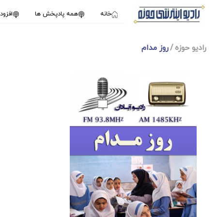
خانه
همه پادپخش ها
افزو
رادیو حوزه
روز مدام