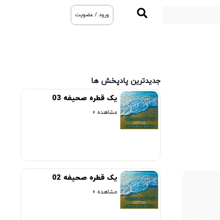
ورود / عضویت
جدیدترین پادپخش ها
یک قطره صحیفه 03
مشاهده »
یک قطره صحیفه 02
مشاهده »
00:00