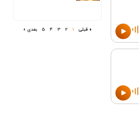
« قبلی
1
2
3
4
5
بعدی »