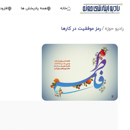
خانه
همه پادپخش ها
افزو
رادیو حوزه
رمز موفقیت در کارها
1X
دسامبر 19, 2024