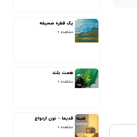
یک قطره صحیفه
مشاهده »
همت بلند
مشاهده »
قدیما – نون ازدواج
مشاهده »