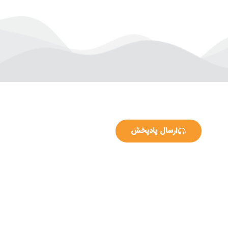
ارسال پادپخش