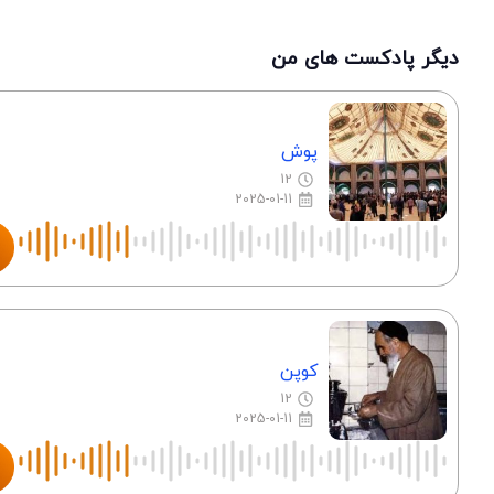
دیگر پادکست های من
پوش
12
2025-01-11
کوپن
12
2025-01-11