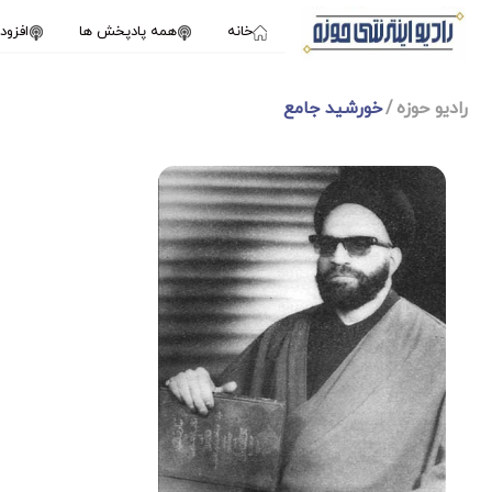
خانه
همه پادپخش ها
افزو
رادیو حوزه
خورشید جامع