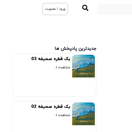
ورود / عضویت
جدیدترین پادپخش ها
یک قطره صحیفه 03
مشاهده »
یک قطره صحیفه 02
مشاهده »