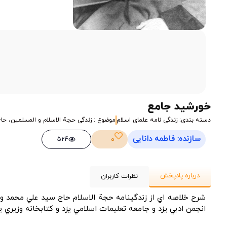
1X
ژانویه 11, 2025
خورشید جامع
دسته بندی: زندگی نامه علمای اسلام
موضوع : زندگی حجة الاسلام و المسلمين، ح
سازنده: فاطمه دانایی
0
524
درباره پادپخش
نظرات کاربران
شرح خلاصه اي از زندگينامه حجة الاسلام حاج سيد علي محمد وز
انجمن ادبي يزد و جامعه تعليمات اسلامي يزد و كتابخانه وزيري يزد. لینک اثر/shenoto.com/album/podcast/290596