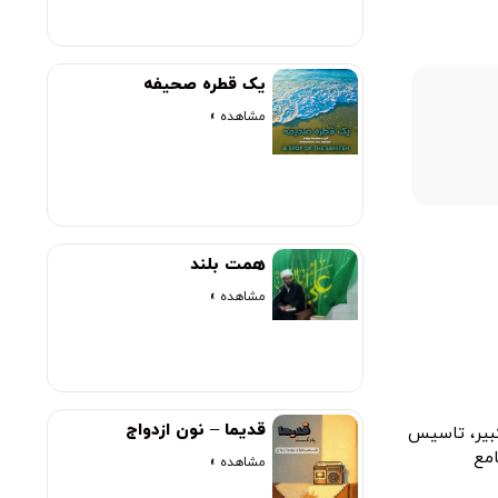
یک قطره صحیفه
مشاهده »
00:00
همت بلند
مشاهده »
قدیما – نون ازدواج
كبير، تاسيس
مشاهده »