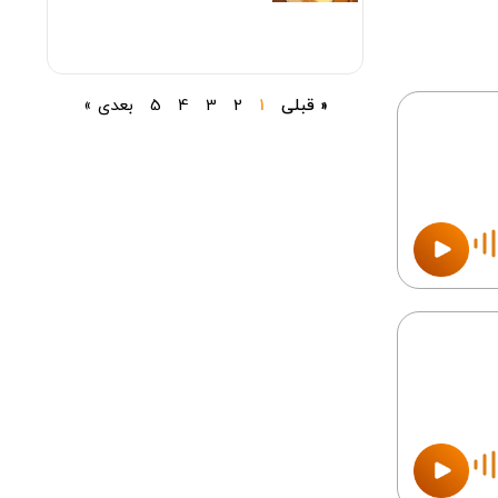
« قبلی
1
2
3
4
5
بعدی »