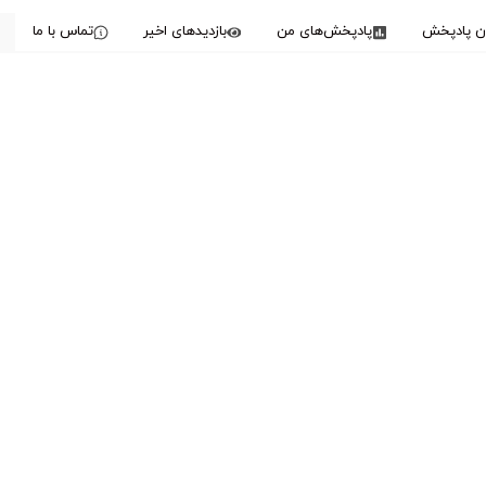
دن پادپخش
پادپخش‌های من
بازدیدهای اخیر
تماس با ما