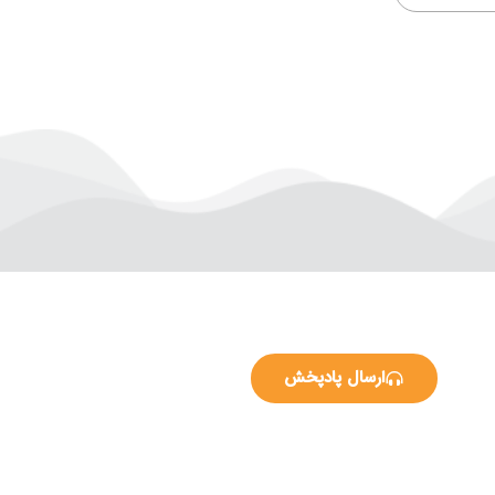
ارسال پادپخش