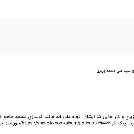
اج سيد علي محمد وزیری
يري و كار هايي كه ايشان انجام داده اند مانند: نوسازي مسجد جامع 
https://خورشید-جامع