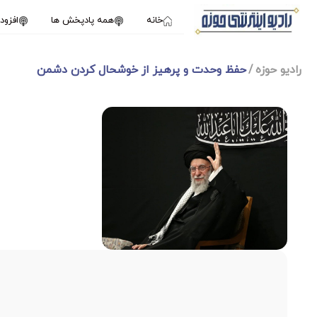
خانه
همه پادپخش ها
افزو
رادیو حوزه
حفظ وحدت و پرهیز از خوشحال کردن دشمن
1X
نوامبر 15, 2025