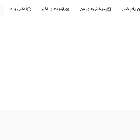
دن پادپخش
پادپخش‌های من
بازدیدهای اخیر
تماس با ما