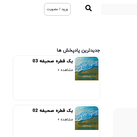
ورود / عضویت
جدیدترین پادپخش ها
یک قطره صحیفه 03
مشاهده »
یک قطره صحیفه 02
مشاهده »
00:00