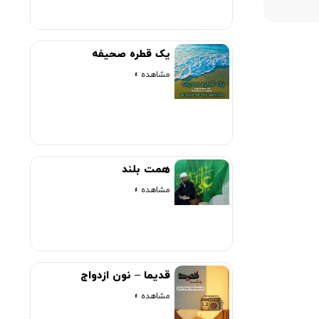
یک قطره صحیفه
مشاهده »
همت بلند
مشاهده »
قدیما – نون ازدواج
مشاهده »