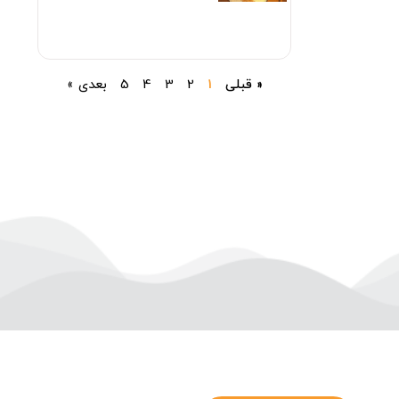
« قبلی
1
2
3
4
5
بعدی »