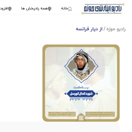
خانه
همه پادپخش ها
افزو
رادیو حوزه
از دیار فرانسه
1X
سپتامبر 11, 2024