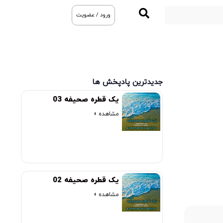
ورود / عضویت
جدیدترین پادپخش ها
یک قطره صحیفه 03
مشاهده »
یک قطره صحیفه 02
مشاهده »