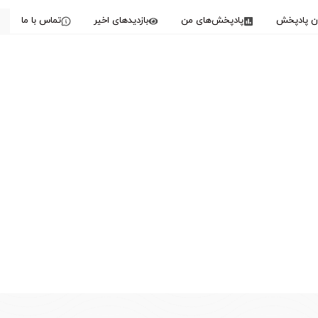
دن پادپخش
پادپخش‌های من
بازدیدهای اخیر
تماس با ما