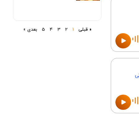
« قبلی
1
2
3
4
5
بعدی »
ی