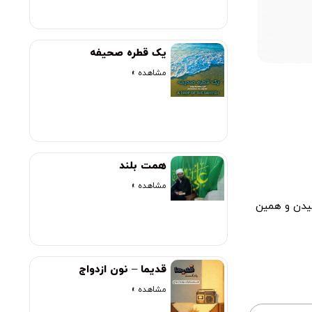
00:00
یک قطره صحیفه
مشاهده »
همت بلند
مشاهده »
سیدن و همین
قدیما – نون ازدواج
مشاهده »