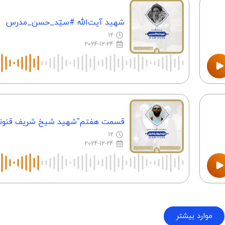
شهید آیت‌الله #سیّد_حسن_مدرس
12
2024-12-24
قسمت هفتم”شهید شیخ شریف قنوت
12
2024-12-24
موارد بیشتر