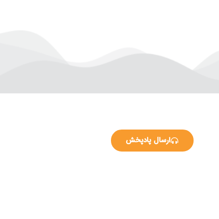
ارسال پادپخش