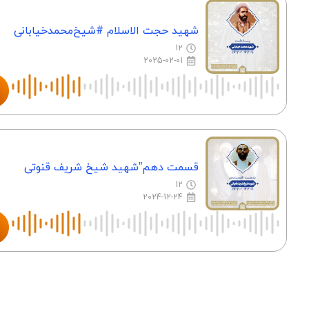
شهید حجت‌ الاسلام #شیخ‌محمد‌خیابانی
12
2025-02-01
قسمت دهم”شهید شیخ شریف قنوتی
12
2024-12-24