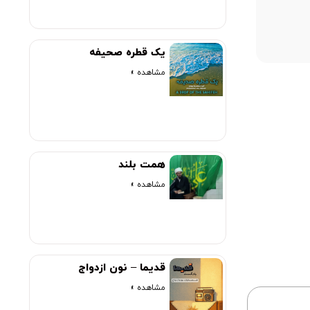
00:00
یک قطره صحیفه
مشاهده »
همت بلند
مشاهده »
قدیما – نون ازدواج
مشاهده »