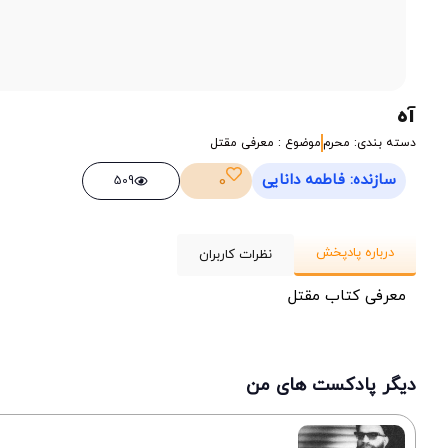
آه
دسته بندی: محرم
موضوع : معرفی مقتل
سازنده: فاطمه دانایی
0
509
درباره پادپخش
نظرات کاربران
معرفی کتاب مقتل
دیگر پادکست های من