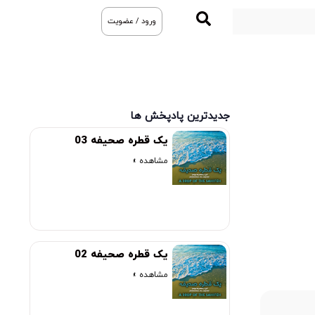
ورود / عضویت
جدیدترین پادپخش ها
یک قطره صحیفه 03
مشاهده »
یک قطره صحیفه 02
مشاهده »