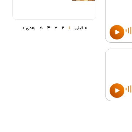
« قبلی
1
2
3
4
5
بعدی »