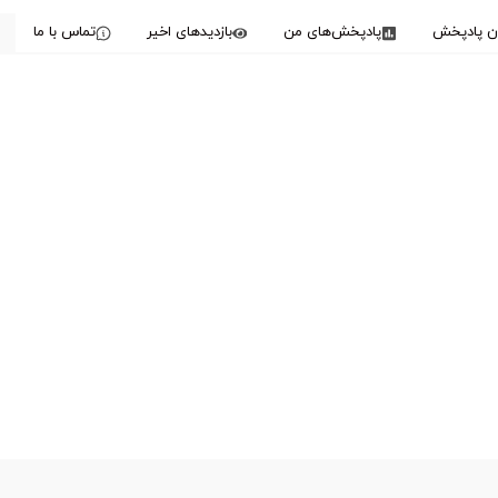
دن پادپخش
پادپخش‌های من
بازدیدهای اخیر
تماس با ما