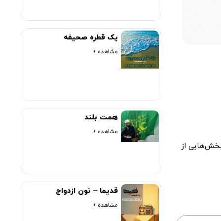
00:00
یک قطره صحیفه
مشاهده »
همت بلند
مشاهده »
بخش‌هایی از
قدیما – نون ازدواج
مشاهده »