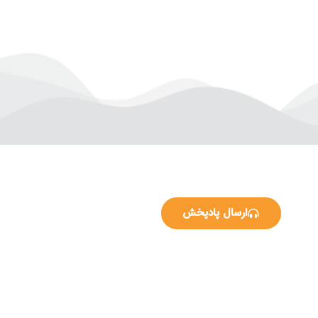
ارسال پادپخش