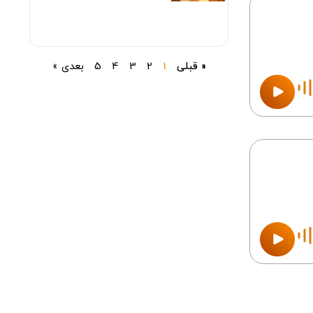
« قبلی
1
2
3
4
5
بعدی »