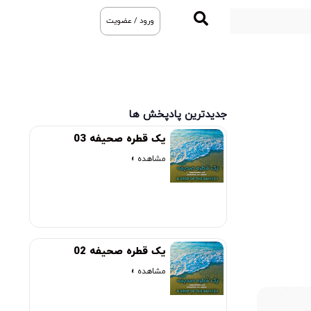
ورود / عضویت
جدیدترین پادپخش ها
یک قطره صحیفه 03
مشاهده »
یک قطره صحیفه 02
مشاهده »