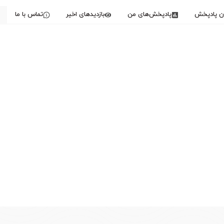
دن پادپخش
پادپخش‌های من
بازدیدهای اخیر
تماس با ما