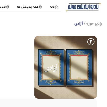
خانه
همه پادپخش ها
افزو
رادیو حوزه
آزادی
1X
فوریه 11, 2025