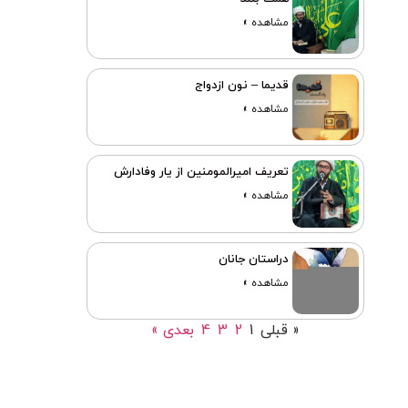
مشاهده »
قدیما – نون ازدواج
مشاهده »
تعریف امیرالمومنین از یار وفادارش
مشاهده »
دراستان جانان
مشاهده »
« قبلی
1
2
3
4
بعدی »