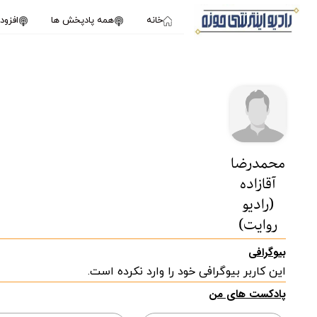
خانه
همه پادپخش ها
افزو
محمدرضا
آقازاده
(رادیو
روایت)
بیوگرافی
این کاربر بیوگرافی خود را وارد نکرده است.
پادکست های من