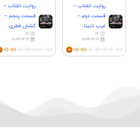
روایت انقلاب –
روایت انقلاب –
قسمت دوم –
قسمت پنجم –
غرب نابینا
کشش فطری
12
12
2024-12-19
2024-12-19