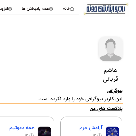
خانه
همه پادپخش ها
افزو
هاشم
قربانی
بیوگرافی
این کاربر بیوگرافی خود را وارد نکرده است.
پادکست های من
آرامش حرم
همه دعوتیم
12
12