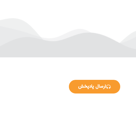
ارسال پادپخش