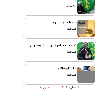
مشاهده »
قدیما – نون ازدواج
مشاهده »
تعریف امیرالمومنین از یار وفادارش
مشاهده »
دراستان جانان
مشاهده »
« قبلی
1
2
3
4
بعدی »