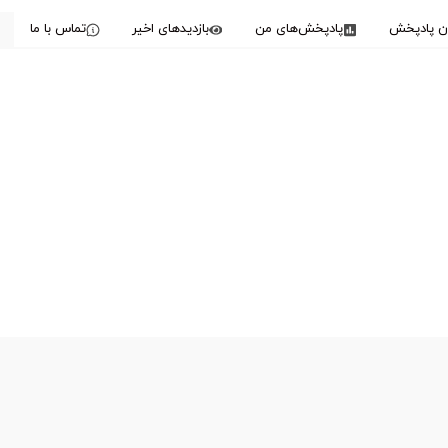
دن پادپخش
پادپخش‌های من
بازدیدهای اخیر
تماس با ما