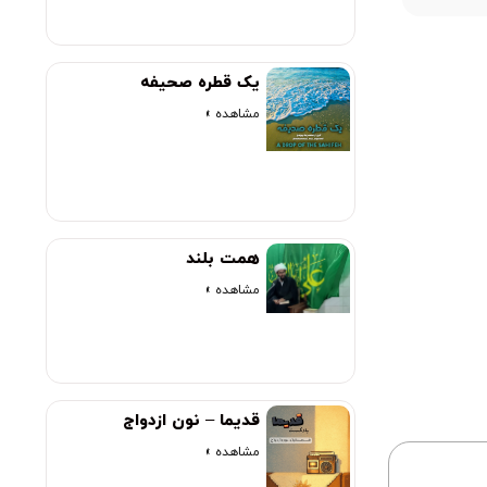
یک قطره صحیفه
مشاهده »
همت بلند
مشاهده »
قدیما – نون ازدواج
مشاهده »