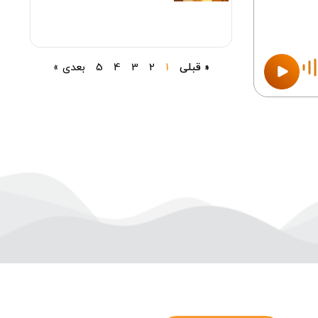
« قبلی
1
2
3
4
5
بعدی »