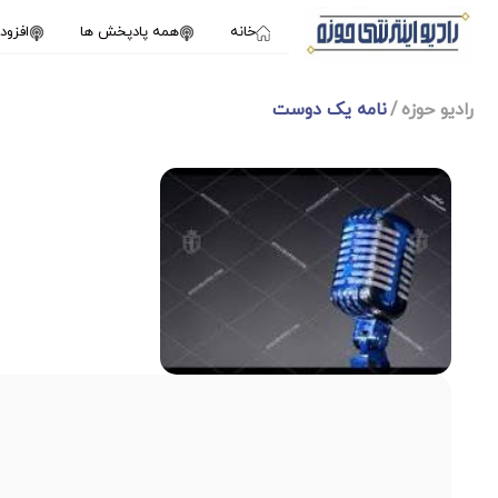
خانه
همه پادپخش ها
افزو
رادیو حوزه
نامه یک دوست
1X
ژانویه 20, 2025