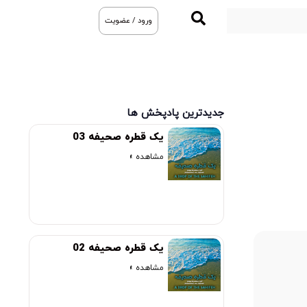
ورود / عضویت
جدیدترین پادپخش ها
یک قطره صحیفه 03
مشاهده »
یک قطره صحیفه 02
مشاهده »
00:00