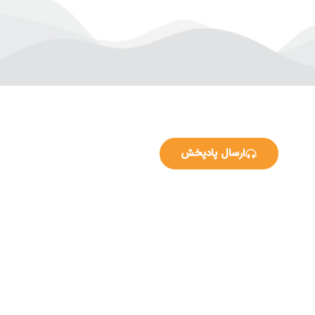
ارسال پادپخش