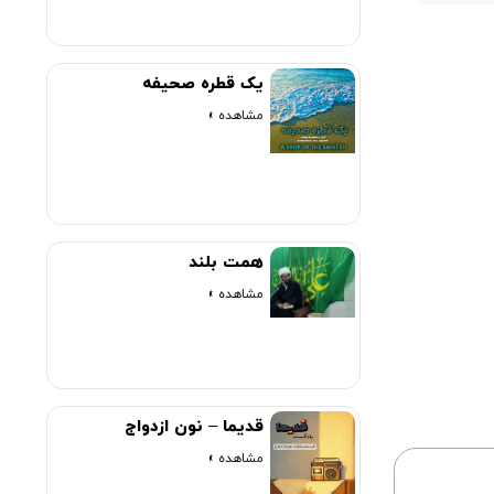
یک قطره صحیفه
مشاهده »
همت بلند
مشاهده »
قدیما – نون ازدواج
مشاهده »