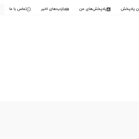
دن پادپخش
پادپخش‌های من
بازدیدهای اخیر
تماس با ما