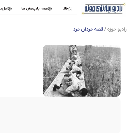
خانه
همه پادپخش ها
افزو
رادیو حوزه
قصه مردان مرد
1X
دسامبر 19, 2024