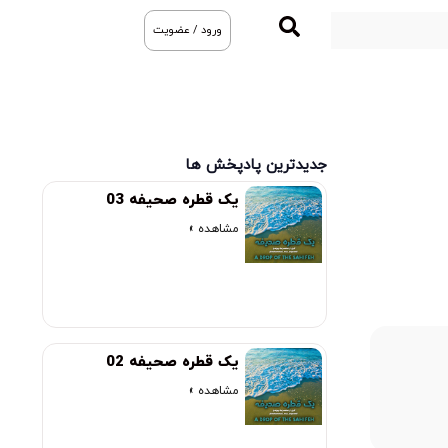
ورود / عضویت
جدیدترین پادپخش ها
یک قطره صحیفه 03
مشاهده »
یک قطره صحیفه 02
00:00
مشاهده »