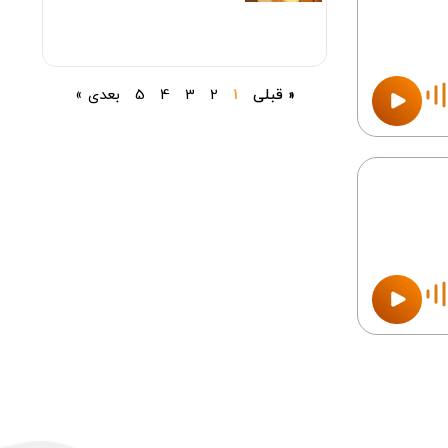
« قبلی
1
2
3
4
5
بعدی »