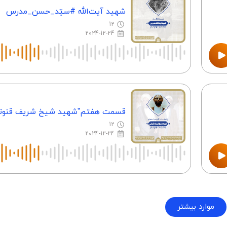
شهید آیت‌الله #سیّد_حسن_مدرس
12
2024-12-24
قسمت هفتم”شهید شیخ شریف قنوت
12
2024-12-24
موارد بیشتر