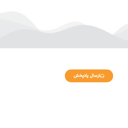
ارسال پادپخش