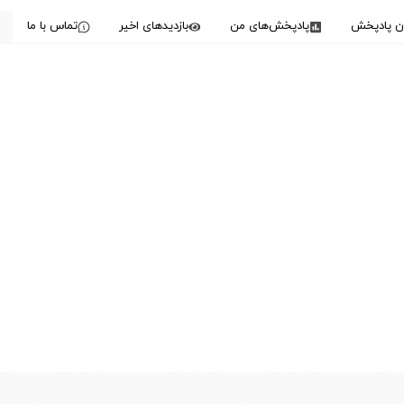
دن پادپخش
پادپخش‌های من
بازدیدهای اخیر
تماس با ما