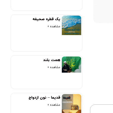
00:00
یک قطره صحیفه
مشاهده »
همت بلند
مشاهده »
قدیما – نون ازدواج
مشاهده »