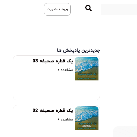
ورود / عضویت
جدیدترین پادپخش ها
یک قطره صحیفه 03
مشاهده »
یک قطره صحیفه 02
مشاهده »