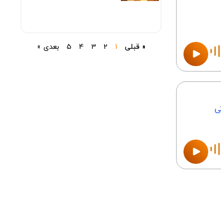
« قبلی
1
2
3
4
5
بعدی »
ی