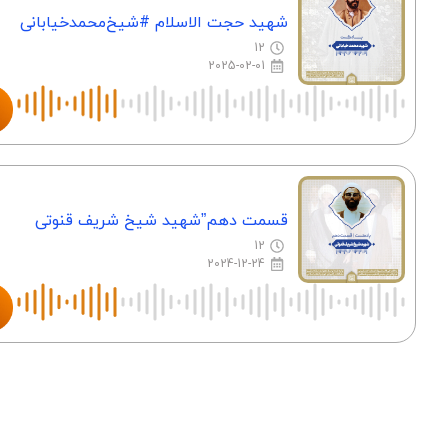
شهید حجت‌ الاسلام #شیخ‌محمد‌خیابانی
12
2025-02-01
قسمت دهم”شهید شیخ شریف قنوتی
12
2024-12-24