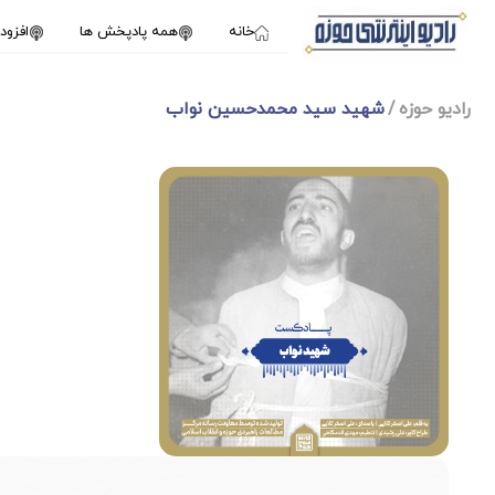
خانه
همه پادپخش ها
افزو
رادیو حوزه
شهید سید محمدحسین نواب
1X
دسامبر 24, 2024