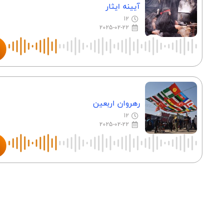
آیینه ایثار
12
2025-02-22
رهروان اربعین
12
2025-02-22