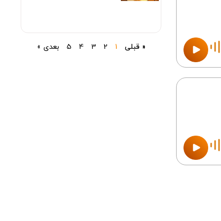
« قبلی
1
2
3
4
5
بعدی »