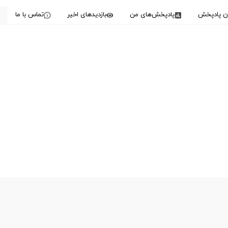
دن پادپخش
پادپخش‌های من
بازدیدهای اخیر
تماس با ما