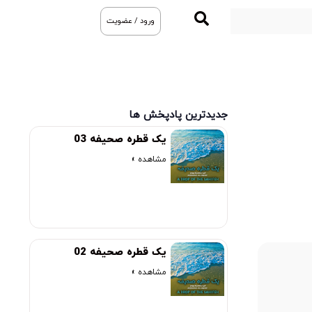
ورود / عضویت
جدیدترین پادپخش ها
یک قطره صحیفه 03
مشاهده »
یک قطره صحیفه 02
مشاهده »
00:00