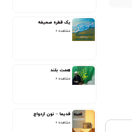
یک قطره صحیفه
مشاهده »
همت بلند
مشاهده »
قدیما – نون ازدواج
مشاهده »