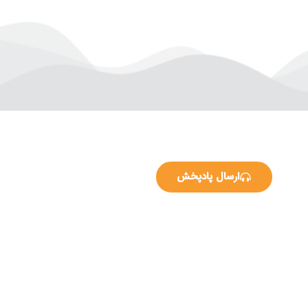
ارسال پادپخش