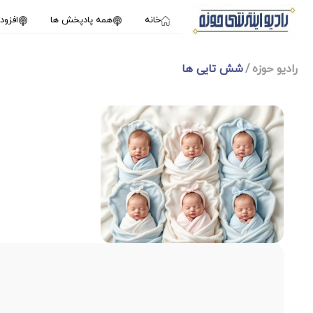
خانه
همه پادپخش ها
افزو
رادیو حوزه
شش تایی ها
1X
فوریه 22, 2025