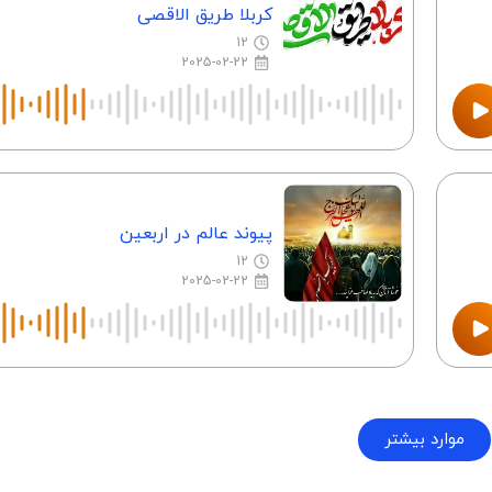
کربلا طریق الاقصی
12
2025-02-22
پیوند عالم در اربعین
12
2025-02-22
موارد بیشتر