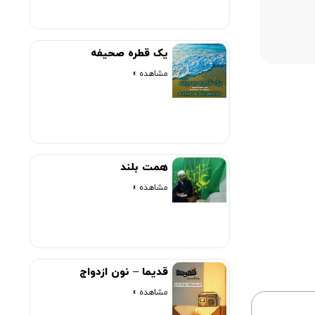
00:00
یک قطره صحیفه
مشاهده »
همت بلند
مشاهده »
قدیما – نون ازدواج
مشاهده »