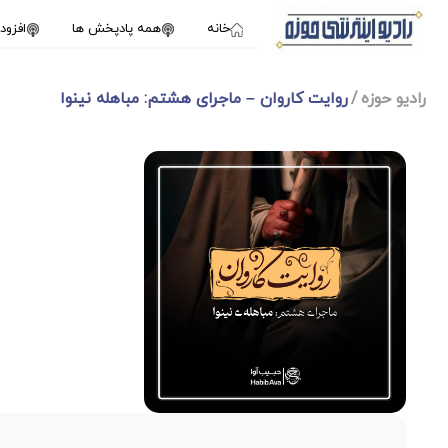
خانه
همه پادپخش ها
افزو
رادیو حوزه
روایت کاروان – ماجرای هشتم: مباهله نینوا
1X
جولای 21, 2024