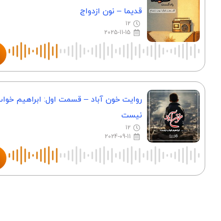
قدیما – نون ازدواج
12
2025-11-15
روایت خون آباد – قسمت اول: ابراهیم خوا
نیست
12
2024-09-11