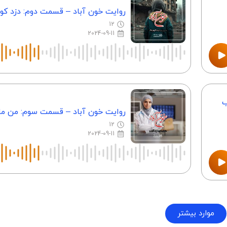
روایت خون آباد – قسمت دوم: دزد ک
12
2024-09-11
ب
روایت خون آباد – قسمت سوم: من ما
12
2024-09-11
موارد بیشتر