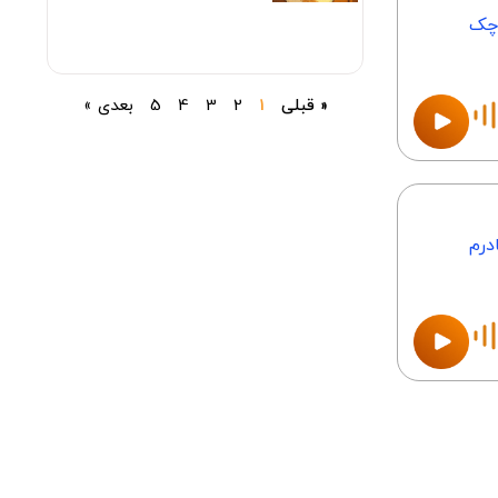
وچک
« قبلی
1
2
3
4
5
بعدی »
درم