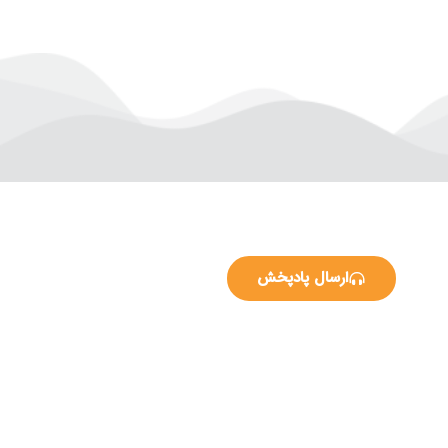
ارسال پادپخش