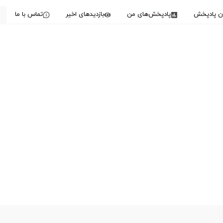
دن پادپخش
پادپخش‌های من
بازدیدهای اخیر
تماس با ما