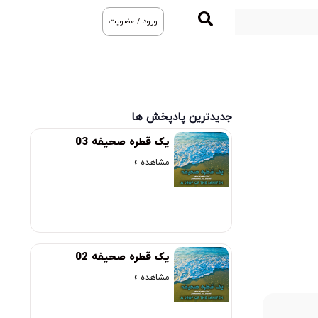
ورود / عضویت
جدیدترین پادپخش ها
یک قطره صحیفه 03
مشاهده »
یک قطره صحیفه 02
مشاهده »