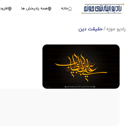
خانه
همه پادپخش ها
افزو
رادیو حوزه
حقیقت دین
1X
ژانویه 20, 2025