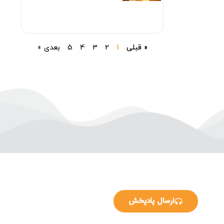
« قبلی
1
2
3
4
5
بعدی »
ارسال پادپخش