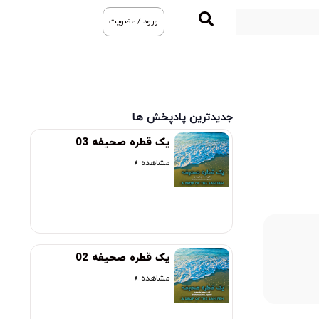
ورود / عضویت
جدیدترین پادپخش ها
یک قطره صحیفه 03
مشاهده »
یک قطره صحیفه 02
00:00
مشاهده »