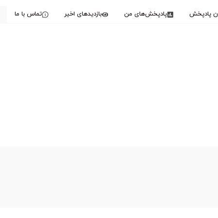
دن پادپخش
پادپخش‌های من
بازدیدهای اخیر
تماس با ما