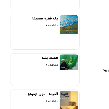
یک قطره صحیفه
مشاهده »
همت بلند
مشاهده »
بود.
قدیما – نون ازدواج
مشاهده »