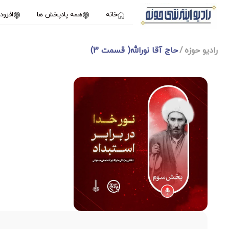
خانه
همه پادپخش ها
افزو
رادیو حوزه
حاج آقا نورالله( قسمت 3)
1X
جولای 2, 2024