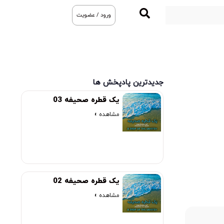
ورود / عضویت
جدیدترین پادپخش ها
یک قطره صحیفه 03
مشاهده »
یک قطره صحیفه 02
مشاهده »