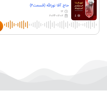
حاج آقا نورالله (قسمت2)
12
2024-07-02