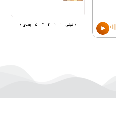
« قبلی
1
2
3
4
5
بعدی »