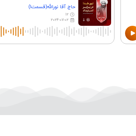
حاج آقا نورالله(قسمت1)
12
2024-07-02