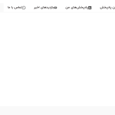
دن پادپخش
پادپخش‌های من
بازدیدهای اخیر
تماس با ما