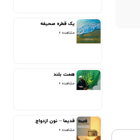
00:00
یک قطره صحیفه
مشاهده »
همت بلند
مشاهده »
قدیما – نون ازدواج
مشاهده »