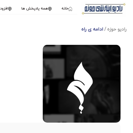
خانه
همه پادپخش ها
افزو
رادیو حوزه
ادامه ی راه
1X
جولای 21, 2024