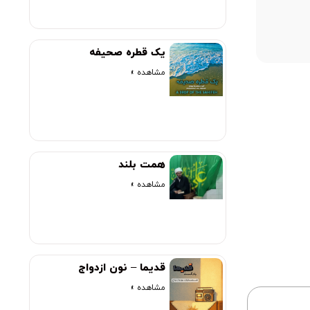
00:00
یک قطره صحیفه
مشاهده »
همت بلند
مشاهده »
قدیما – نون ازدواج
مشاهده »