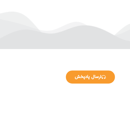
ارسال پادپخش