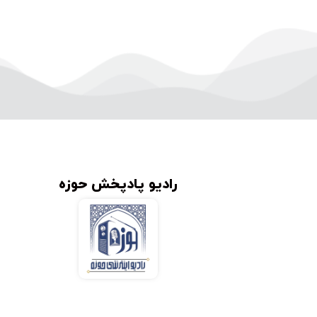
رادیو پادپخش حوزه