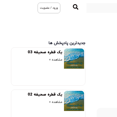
ورود / عضویت
جدیدترین پادپخش ها
یک قطره صحیفه 03
مشاهده »
یک قطره صحیفه 02
مشاهده »