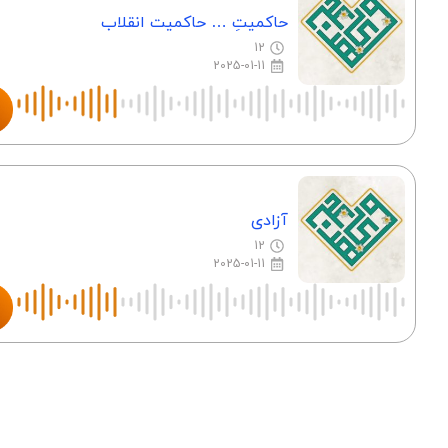
حاکمیتِ … حاکمیت انقلاب
12
2025-01-11
آزادی
12
2025-01-11