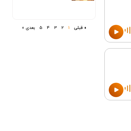
« قبلی
1
2
3
4
5
بعدی »