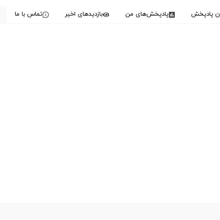
دن پادپخش
پادپخش‌های من
بازدیدهای اخیر
تماس با ما