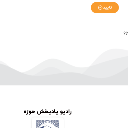
تایید
66
رادیو پادپخش حوزه