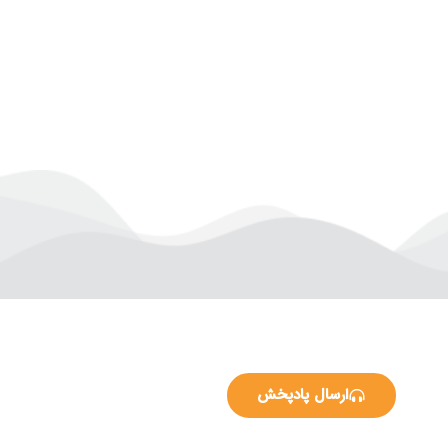
ارسال پادپخش